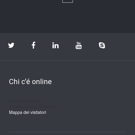
Chi c'é online
3 visitatori online
1 ospiti,
2 bots,
0 membri
Mappa dei visitatori