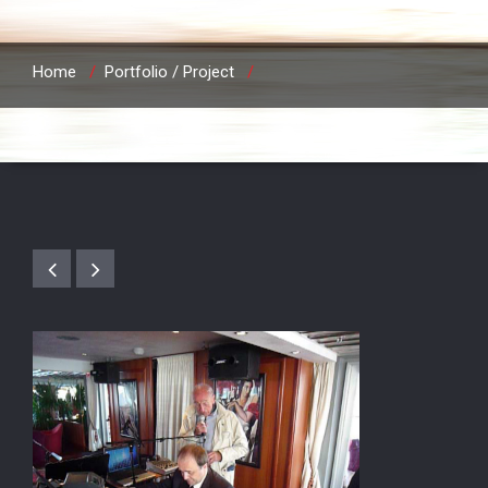
Home
/
Portfolio / Project
/